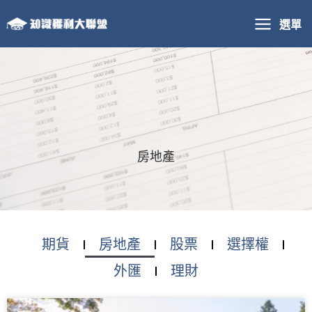
跳
選單
至
主
要
內
容
房地產
期貨
房地產
股票
選擇權
外匯
理財
頁
頁
頁
頁