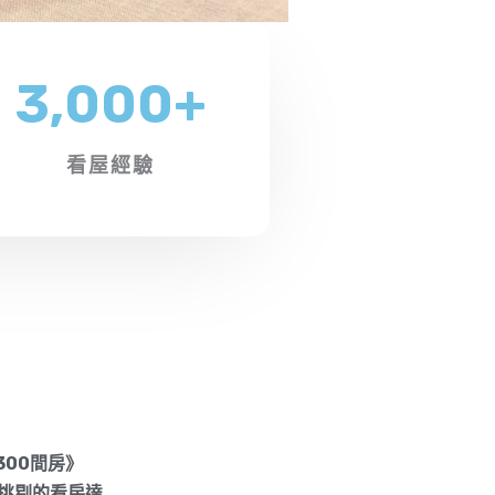
3,000
+
看屋經驗
300間房》
更挑剔的看房達