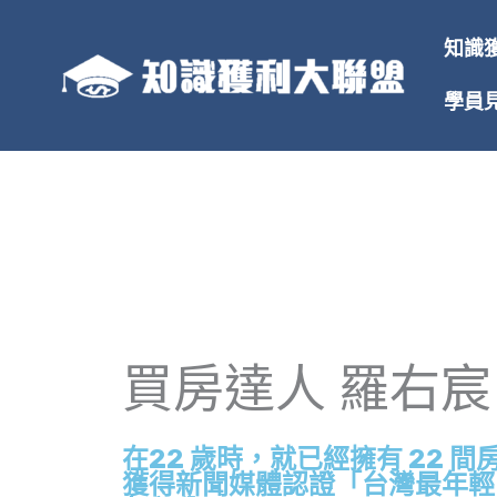
跳
至
知識
主
要
學員
內
容
買房達人 羅右宸
在22 歲時，就已經擁有 22 
獲得新聞媒體認證「台灣最年輕