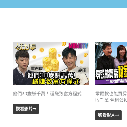
他們30歲賺千萬！穩賺致富方程式
零頭款也能買房
收千萬 包租公
觀看影片
觀看影片