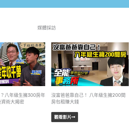
媒體採訪
？八年級生擁300房年
沒富爸爸靠自己！ 八年級生擁200間
投資術大揭密
房包租賺大錢
觀看影片