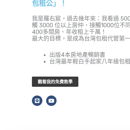
包租公」！
我是羅右宸，過去幾年來：我看過 500
觸 3000 位以上房仲、接觸1000位
400多間房、年收租上千萬！
最大的目標，是成為台灣包租代管第
出版4本房地產暢銷書
台灣最年輕白手起家八年級包
觀看我的免費教學
L
Y
i
o
n
u
e
t
u
b
e