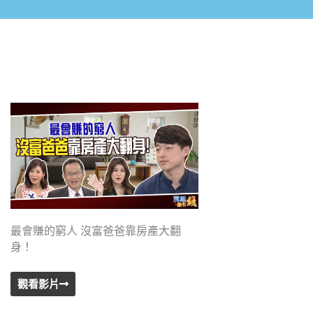
最會賺的窮人 沒富爸爸靠房產大翻
身！
觀看影片