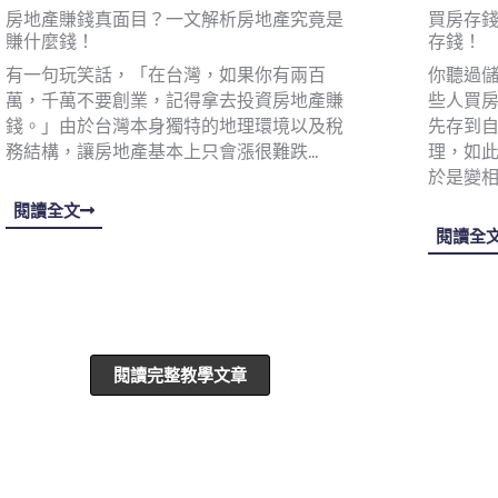
房地產賺錢真面目？一文解析房地產究竟是
買房存錢
賺什麼錢！
存錢！
有一句玩笑話，「在台灣，如果你有兩百
你聽過
萬，千萬不要創業，記得拿去投資房地產賺
些人買
錢。」由於台灣本身獨特的地理環境以及稅
先存到
務結構，讓房地產基本上只會漲很難跌…
理，如
於是變相
閱讀全文
閱讀全
閱讀完整教學文章