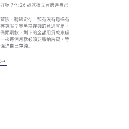
好嗎？他 26 歲就獨立買房逼自己
儲蓄險、聽過定存，那有沒有聽過有
房存錢呢？買房當存錢的意思就是，
自備頭期款，剩下的金額用貸款來處
此一來每個月就必須要繳納房貸，等
強迫自己存錢…
文