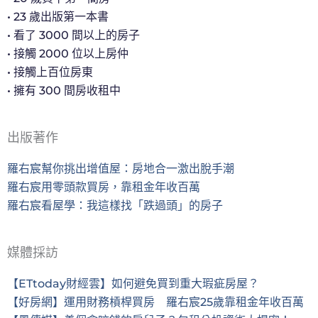
• 23 歲出版第一本書
• 看了 3000 間以上的房子
• 接觸 2000 位以上房仲
• 接觸上百位房東
• 擁有 300 間房收租中
出版著作
羅右宸幫你挑出增值屋：房地合一激出脫手潮
羅右宸用零頭款買房，靠租金年收百萬
羅右宸看屋學：我這樣找「跌過頭」的房子
媒體採訪
【ETtoday財經雲】如何避免買到重大瑕疵房屋？
【好房網】運用財務槓桿買房 羅右宸25歲靠租金年收百萬