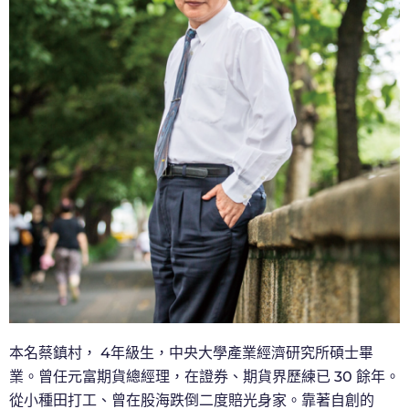
本名蔡鎮村， 4年級生，中央大學產業經濟研究所碩士畢
業。曾任元富期貨總經理，在證券、期貨界歷練已 30 餘年。
從小種田打工、曾在股海跌倒二度賠光身家。靠著自創的