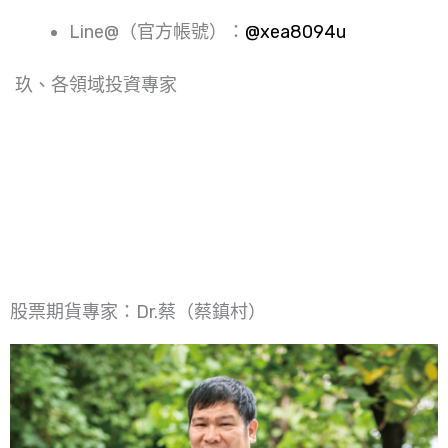
Line@（官方帳號）：
@xea8094u
玖、各領域投資專家
紘祥實業有限公司台
北市松山區復興南路
一段27號5樓 之2
股票期貨專家：Dr.蔡（蔡鎮村）