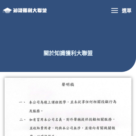
跳
選單
至
主
要
內
容
關於知識獲利大聯盟