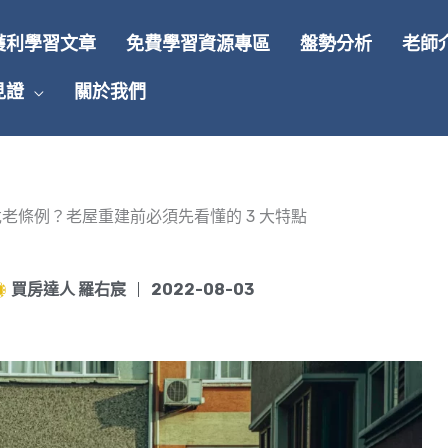
獲利學習文章
免費學習資源專區
盤勢分析
老師
見證
關於我們
老條例？老屋重建前必須先看懂的 3 大特點
買房達人 羅右宸
2022-08-03