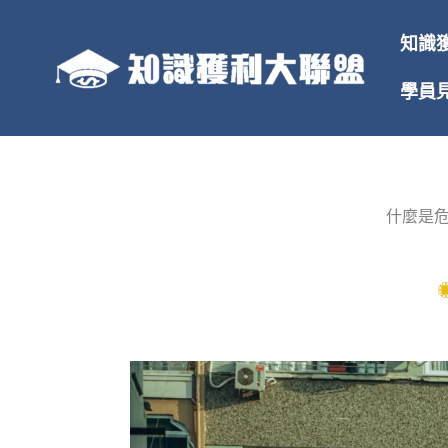
跳
至
知識
主
要
學員
內
容
什麼是危