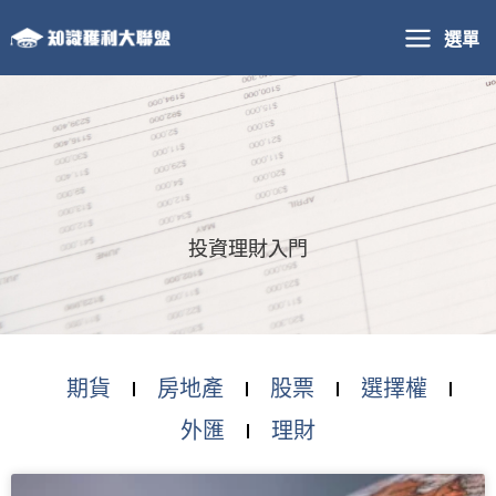
跳
選單
至
主
要
內
容
投資理財入門
期貨
房地產
股票
選擇權
外匯
理財
頁
頁
頁
頁