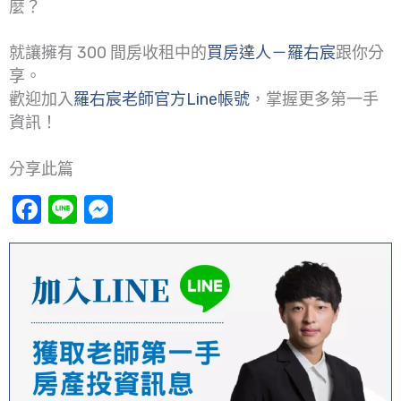
麼？
就讓擁有 300 間房收租中的
買房達人－羅右宸
跟你分
享。
歡迎加入
羅右宸老師官方Line帳號
，掌握更多第一手
資訊！
分享此篇
Facebook
Line
Messenger