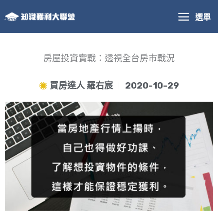
跳
選單
至
主
要
內
房屋投資實戰：透視全台房市戰況
容
買房達人 羅右宸
2020-10-29