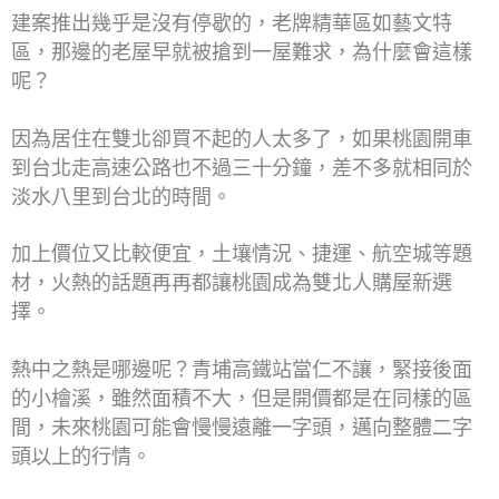
建案推出幾乎是沒有停歇的，老牌精華區如藝文特
區，那邊的老屋早就被搶到一屋難求，為什麼會這樣
呢？
因為居住在雙北卻買不起的人太多了，如果桃園開車
到台北走高速公路也不過三十分鐘，差不多就相同於
淡水八里到台北的時間。
加上價位又比較便宜，土壤情況、捷運、航空城等題
材，火熱的話題再再都讓桃園成為雙北人購屋新選
擇。
熱中之熱是哪邊呢？青埔高鐵站當仁不讓，緊接後面
的小檜溪，雖然面積不大，但是開價都是在同樣的區
間，未來桃園可能會慢慢遠離一字頭，邁向整體二字
頭以上的行情。