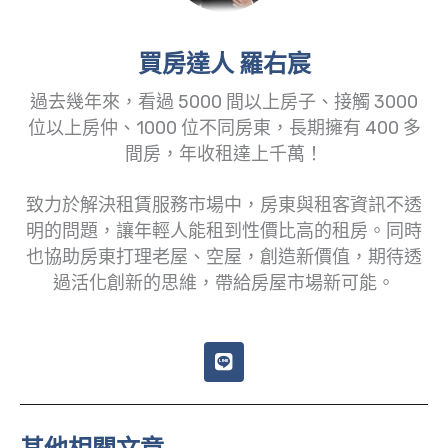
買房達人 羅右宸
過去幾年來，看過 5000 間以上房子、接觸 3000
位以上房仲、1000 位不同房東，長期擁有 400 多
間房，年收租達上千萬！
致力於解決租賃服務市場中，房東與租客資訊不透
明的問題，讓年輕人能租到性價比高的租房。同時
也協助房東打理老屋、空屋，創造新價值，期待透
過活化創新的思維，帶給房屋市場新可能。
L
i
n
e