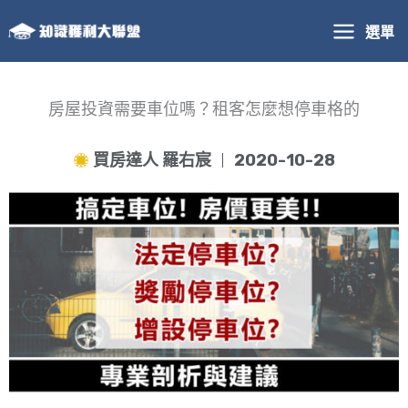
跳
選單
至
主
要
內
房屋投資需要車位嗎？租客怎麼想停車格的
容
買房達人 羅右宸
2020-10-28