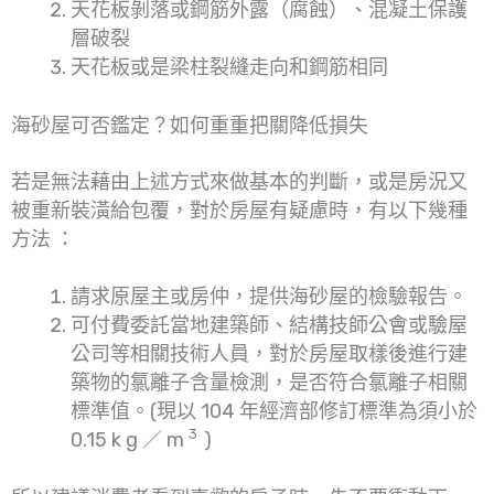
天花板剝落或鋼筋外露（腐蝕）、混凝土保護
層破裂
天花板或是梁柱裂縫走向和鋼筋相同
海砂屋可否鑑定？如何重重把關降低損失
若是無法藉由上述方式來做基本的判斷，或是房況又
被重新裝潢給包覆，對於房屋有疑慮時，有以下幾種
方法 ：
請求原屋主或房仲，提供海砂屋的檢驗報告。
可付費委託當地建築師、結構技師公會或驗屋
公司等相關技術人員，對於房屋取樣後進行建
築物的氯離子含量檢測，是否符合氯離子相關
標準值。(現以 104 年經濟部修訂標準為須小於
3
0.15 k g ／ m
)