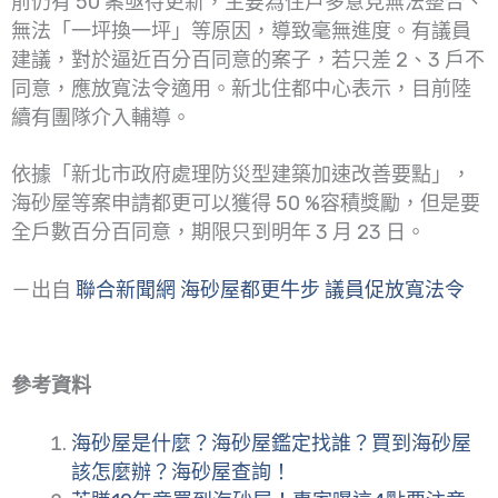
前仍有 50 案亟待更新，主要為住戶多意見無法整合、
無法「一坪換一坪」等原因，導致毫無進度。有議員
建議，對於逼近百分百同意的案子，若只差 2、3 戶不
同意，應放寬法令適用。新北住都中心表示，目前陸
續有團隊介入輔導。
依據「新北市政府處理防災型建築加速改善要點」，
海砂屋等案申請都更可以獲得 50 %容積獎勵，但是要
全戶數百分百同意，期限只到明年 3 月 23 日。
－出自
聯合新聞網 海砂屋都更牛步 議員促放寬法令
參考資料
海砂屋是什麼？海砂屋鑑定找誰？買到海砂屋
該怎麼辦？海砂屋查詢！