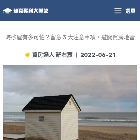
跳
選單
至
主
要
內
海砂屋有多可怕？留意 3 大注意事項，避開買房地雷
容
買房達人 羅右宸
2022-06-21