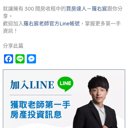
就讓擁有 300 間房收租中的
買房達人－羅右宸
跟你分
享。
歡迎加入
羅右宸老師官方Line帳號
，掌握更多第一手
資訊！
分享此篇
Facebook
Line
Messenger