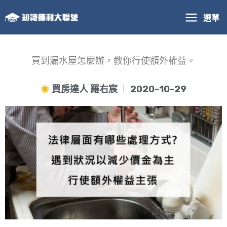
跳
選單
至
主
要
內
買到漏水屋怎麼辦，教你行使額外權益。
容
買房達人 羅右宸
2020-10-29