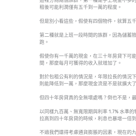
這裡分為兩個族群，第一種是手上現金不多
租後可能利潤僅有五千到一萬的程度。
但是別小看這些，假使有四個物件，就算五
第二種就是上班一段時間的族群，因為儲蓄
跑。
假使你有一千萬的現金，在三十年房貸下可
間，那麼每月可獲得的收入就增加了。
對於包租公有利的情況是，年限拉長的情況
則能降低到一萬，那麼現金流是不是就擴大
但四十年房貸真的全無壞處嗎？倒也不是，
以同樣九百萬、無寬限期與利率 1.7% 水
拉高到四十年房貸的時候，利息也暴增一倍
不過我們還得考慮通貨膨脹的因素，現在的