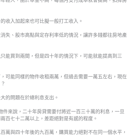
的年輕人，由於本金不高，每個月支付成本就會提高，扣掉房
千的收入加起來也可比擬一般打工收入。
險消失、股市高點與定存利率低的情況，讓許多錢都往房地產
能只能買到兩間，但是四十年的情況下，可能就能提高到三
下，可能同樣的物件收租兩萬，但過去需要一萬五左右，現在
了？
最大的問題在於總利息支出。
準的物件來說，二十年房貸需要付將近一百三十萬的利息，一旦
到兩百七十二萬以上，差距絕對是有感的程度。
九百萬與四十年後的九百萬，購買能力絕對不在同一個水平，