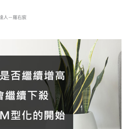
達人－羅右宸