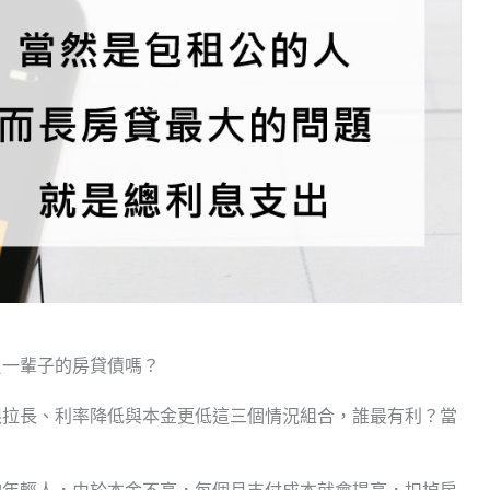
負一輩子的房貸債嗎？
限拉長、利率降低與本金更低這三個情況組合，誰最有利？當