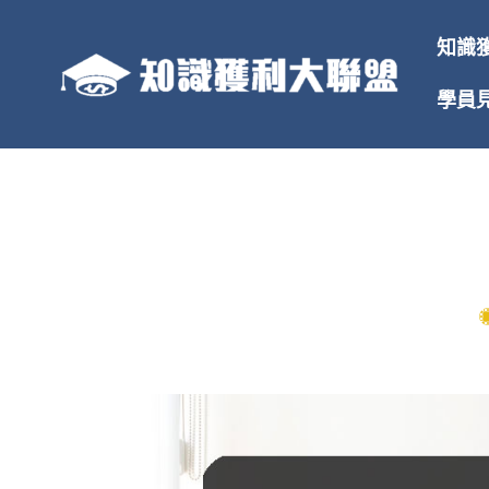
跳
至
知識
主
要
學員
內
容