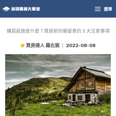
跳
選單
至
主
要
內
嫌惡設施是什麼？買房前你需留意的 3 大注意事項
容
買房達人 羅右宸
2022-08-08