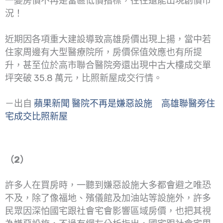
一變房價不再是當區低價指標，往往還能出現創價市
況！
近期因各項重大建設導致高雄房價出現上揚，當中若
住家周邊有大型醫療院所，房價保值效應也有所提
升，甚至位於高市聯合醫院旁還出現中古大樓成交單
坪突破 35.8 萬元，比照新屋成交行情。
－出自
蘋果新聞 醫院不再是嫌惡設施 高雄聯醫旁住
宅成交比照新屋
（2）
許多人在買房時，一聽到嫌惡設施大多都會避之唯恐
不及，除了像福地、殯儀館及加油站等設施外，許多
民眾因深怕國宅跟社會宅會影響區域房價，也把其視