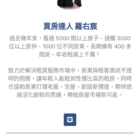
買房達人 羅右宸
過去幾年來，看過 5000 間以上房子、接觸 3000
位以上房仲、1000 位不同房東，長期擁有 400 多
間房，年收租達上千萬！
致力於解決租賃服務市場中，房東與租客資訊不透
明的問題，讓年輕人能租到性價比高的租房。同時
也協助房東打理老屋、空屋，創造新價值，期待透
過活化創新的思維，帶給房屋市場新可能。
L
i
n
e