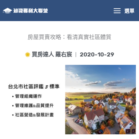
跳
選單
至
主
要
內
房屋買賣攻略：看清真實社區體質
容
買房達人 羅右宸
2020-10-29