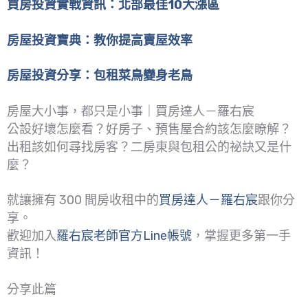
買房投資實戰資訊：北部最佳10大漲區
房屋投資寶典：教你提高賣屋效率
房屋投資分享：包租菜鳥變身老鳥
房屋大小事，都只是小事｜買房達人－羅右宸
公設好壞怎麼看？好房子、預售屋合約該怎麼瞭解？
出租該如何尋找房客？二房東與包租公的祕訣又是什
麼？
就讓擁有 300 間房收租中的
買房達人－羅右宸
跟你分
享。
歡迎加入
羅右宸老師官方Line帳號
，掌握更多第一手
資訊！
分享此篇