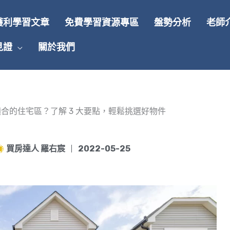
獲利學習文章
免費學習資源專區
盤勢分析
老師
見證
關於我們
合的住宅區？了解 3 大要點，輕鬆挑選好物件
買房達人 羅右宸
2022-05-25