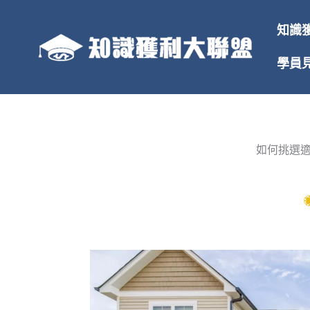
跳
至
知識
主
要
學員
內
容
如何挑選適