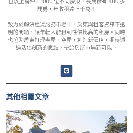
位以上房仲、1000 位不同房東，長期擁有 400 多
間房，年收租達上千萬！
致力於解決租賃服務市場中，房東與租客資訊不透
明的問題，讓年輕人能租到性價比高的租房。同時
也協助房東打理老屋、空屋，創造新價值，期待透
過活化創新的思維，帶給房屋市場新可能。
L
i
n
e
其他相關文章