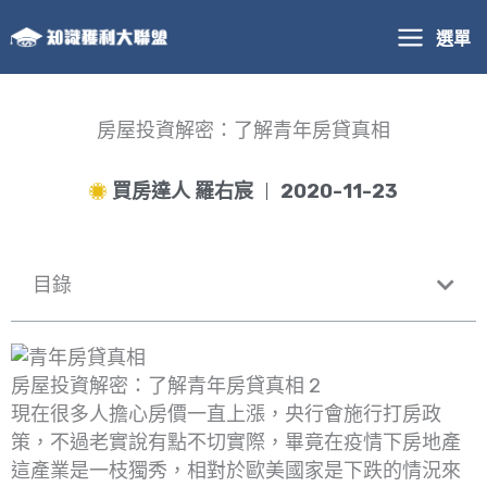
跳
選單
至
主
要
內
房屋投資解密：了解青年房貸真相
容
買房達人 羅右宸
2020-11-23
目錄
房屋投資解密：了解青年房貸真相 2
現在很多人擔心房價一直上漲，央行會施行打房政
策，不過老實說有點不切實際，畢竟在疫情下房地產
這產業是一枝獨秀，相對於歐美國家是下跌的情況來