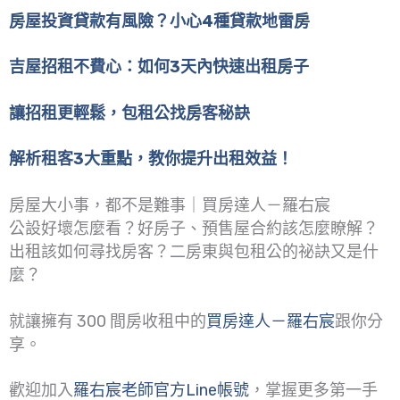
房屋投資貸款有風險？小心4種貸款地雷房
吉屋招租不費心：如何3天內快速出租房子
讓招租更輕鬆，包租公找房客秘訣
解析租客3大重點，教你提升出租效益！
房屋大小事，都不是難事｜買房達人－羅右宸
公設好壞怎麼看？好房子、預售屋合約該怎麼瞭解？
出租該如何尋找房客？二房東與包租公的祕訣又是什
麼？
就讓擁有 300 間房收租中的
買房達人－羅右宸
跟你分
享。
歡迎加入
羅右宸老師官方Line帳號
，掌握更多第一手