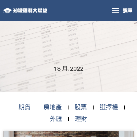
跳
選單
至
主
要
內
容
1 8 月, 2022
期貨
房地產
股票
選擇權
外匯
理財