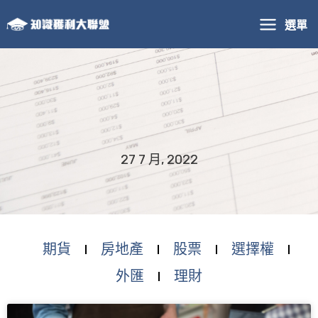
跳
選單
至
主
要
內
容
27 7 月, 2022
期貨
房地產
股票
選擇權
外匯
理財