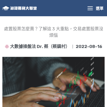
跳
選單
至
主
要
內
處置股票怎麼賣？了解這 3 大重點，交易處置股票沒
容
煩惱
大數據操盤法 Dr. 蔡（蔡鎮村）
2022-08-16