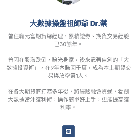
大數據操盤祖師爺 Dr.蔡
曾任職元富期貨總經理，累積證券、期貨交易經驗
已30餘年。
曾因在股海跌倒，賠光身家，後來靠著自創的「大
數據投資術」，在9年內賺回千萬，成為本土期貨交
易與放空第1人。
在各大期貨商打滾多年後，將經驗融會貫通，獨創
大數據當沖獲利術，操作簡單好上手，更能提高獲
利率。
L
i