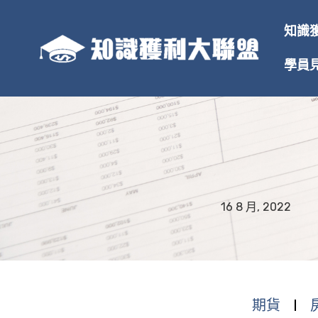
跳
至
知識
主
要
學員
內
容
16 8 月, 2022
期貨