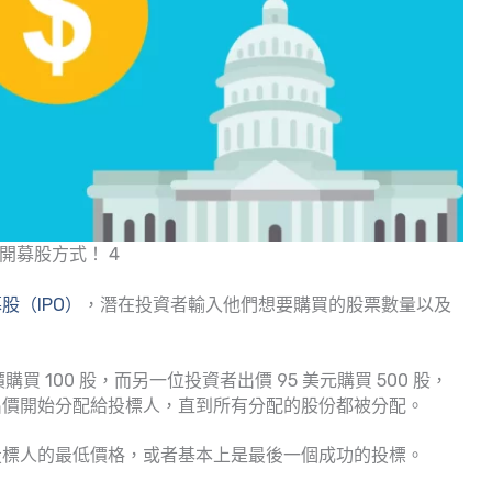
開募股方式！ 4
股（IPO）
，潛在投資者輸入他們想要購買的股票數量以及
買 100 股，而另一位投資者出價 95 美元購買 500 股，
出價開始分配給投標人，直到所有分配的股份都被分配。
投標人的最低價格，或者基本上是最後一個成功的投標。