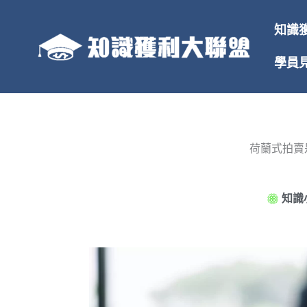
跳
至
知識
主
要
學員
內
容
荷蘭式拍賣
知識