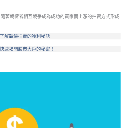
後隨著競標者相互競爭成為成功的買家而上漲的拍賣方式形成
速了解競價拍賣的獲利秘訣
你快速揭開股市大戶的秘密！