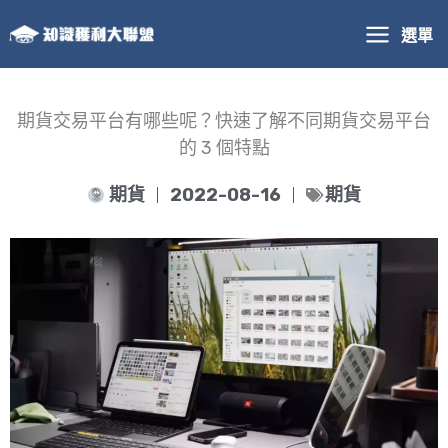
跳
選單
至
主
要
內
期貨交易平台有哪些呢？快速了解不同期貨交易平台
容
的 3 個特點
期貨
2022-08-16
期貨