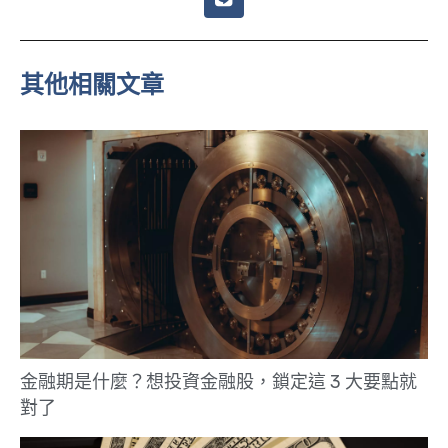
i
n
e
其他相關文章
金融期是什麼？想投資金融股，鎖定這 3 大要點就
對了