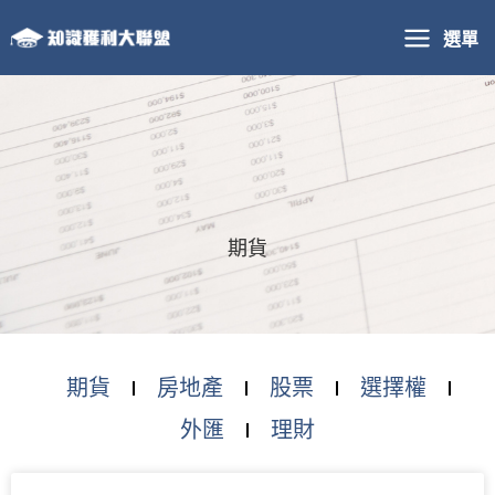
跳
選單
至
主
要
內
容
期貨
期貨
房地產
股票
選擇權
外匯
理財
頁
頁
頁
頁