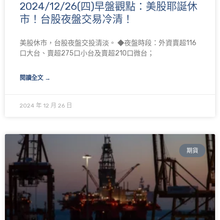
2024/12/26(四)早盤觀點：美股耶誕休
面
面
面
面
市！台股夜盤交易冷清！
美股休市，台股夜盤交投清淡。 ◆夜盤時段：外資賣超116
口大台、賣超275口小台及賣超210口微台；
閱讀全文 →
2024 年 12 月 26 日
期貨