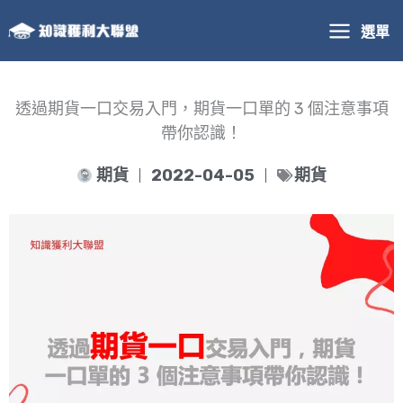
跳
選單
至
主
要
內
透過期貨一口交易入門，期貨一口單的 3 個注意事項
容
帶你認識！
期貨
2022-04-05
期貨