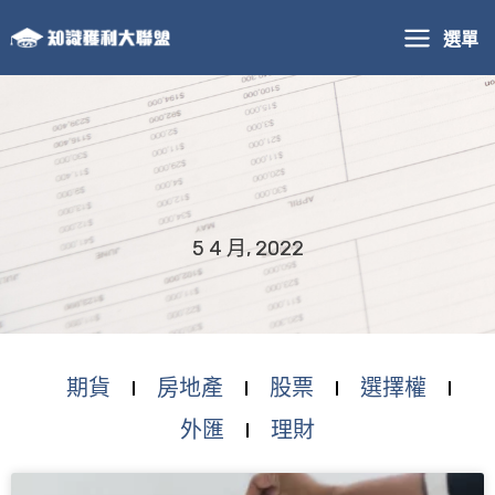
跳
選單
至
主
要
內
容
5 4 月, 2022
期貨
房地產
股票
選擇權
外匯
理財
頁
頁