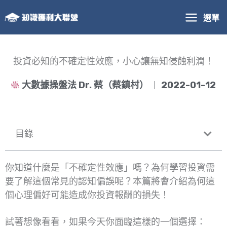
跳
選單
至
主
要
內
投資必知的不確定性效應，小心讓無知侵蝕利潤！
容
大數據操盤法 Dr. 蔡（蔡鎮村）
2022-01-12
目錄
你知道什麼是「不確定性效應」嗎？為何學習投資需
要了解這個常見的認知偏誤呢？本篇將會介紹為何這
個心理偏好可能造成你投資報酬的損失！
試著想像看看，如果今天你面臨這樣的一個選擇：