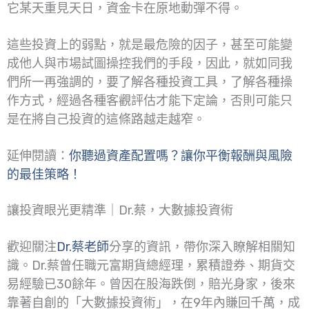
它某天重見天日，資金卡在原地動彈不得。
這些投資上的弱點，就是最危險的因子，甚至可能變
成他人與市場試圖操控我們的手段，因此，就如同我
們所一再強調的，要了解各種投資工具，了解各種操
作方式，經過各種客觀評估才能下定論，否則可能只
是在將自己投資的這條路越走越窄。
延伸閱讀：
你聽過資產配置嗎？讓你平衡報酬與風險
的最佳策略！
讓投資眼光更精準｜Dr.蔡，大數據投資術
歡迎關注
Dr.蔡老師
分享的資訊，帶你深入瞭解相關知
識。Dr.蔡曾任職元富期貨總經理，累積證券、期貨交
易經驗已30餘年。曾因在股海跌倒，賠光身家，後來
靠著自創的「大數據投資術」，在9年內賺回千萬，成