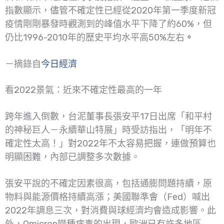
指數顯示，儘管不確定性已經從2020年第一季度新冠
疫情剛剛暴發時觀測到的峰值水平下降了約60%，但
仍比1996-2010年的歷史平均水平高50%左右
。
－摘錄自
今日經濟
看2022景氣：近來不確定性最高的一年
跨年進入倒數，台泥董事長張安平17日出席「和平村
的神秘巨人－永續華山特展」時受訪指出，「明年不
確定性太高！」對2022年不太容易把握，連做預算也
明顯困難，內部已調整多次數據。
張安平說的不確定因素很高，包括通膨問題持續，原
物料與能源價格持續高漲；美國聯準會（Fed）喊出
2022年調息三次，對消費與球經濟均會造成影響。此
外，Omicron變種病毒的出現，歐洲已有許多地區