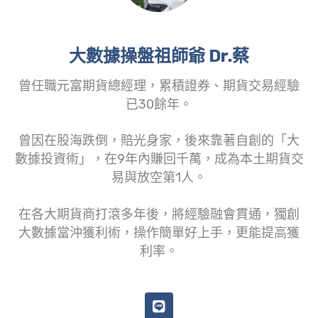
大數據操盤祖師爺 Dr.蔡
曾任職元富期貨總經理，累積證券、期貨交易經驗
已30餘年。
曾因在股海跌倒，賠光身家，後來靠著自創的「大
數據投資術」，在9年內賺回千萬，成為本土期貨交
易與放空第1人。
在各大期貨商打滾多年後，將經驗融會貫通，獨創
大數據當沖獲利術，操作簡單好上手，更能提高獲
利率。
L
i