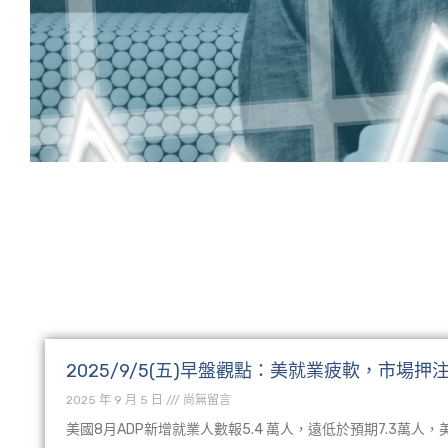
萬六多空重要分水
村：操作切
【經濟日報】2021.
2025/9/5(五)早盤觀點：美就業疲軟，市場
2025 年 9 月 5 日
尚無留言
詳細閱讀
美國8月ADP新增就業人數報5.4 萬人，遠低於預期7.3萬