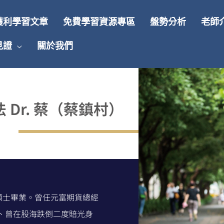
獲利學習文章
免費學習資源專區
盤勢分析
老師
見證
關於我們
 Dr. 蔡（蔡鎮村）
 碩士畢業。曾任元富期貨總經
工、曾在股海跌倒二度賠光身