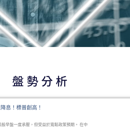
嶺 蔡鎮
盤勢分析
忌急躁
03.25
押注降息！標普創高！
人，美股早盤一度承壓，但受益於寬鬆政策預期。 在中