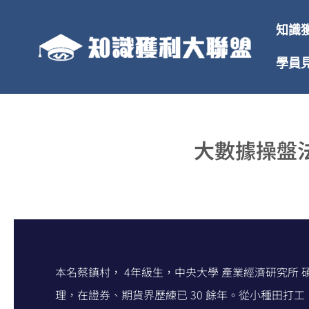
跳
至
知識
主
要
學員
內
容
大數據操盤法
本名蔡鎮村， 4年級生，中央大學 產業經濟研究所
理，在證券、期貨界歷練已 30 餘年。從小種田打