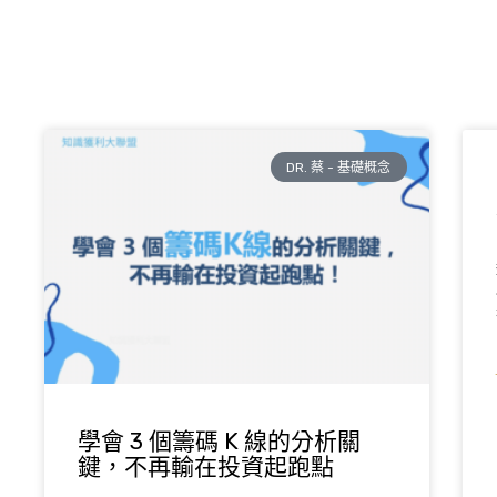
DR. 蔡 - 基礎概念
學會 3 個籌碼 K 線的分析關
鍵，不再輸在投資起跑點