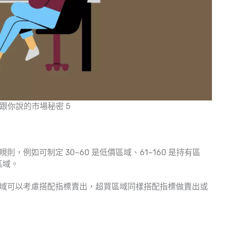
沒跟你說的市場秘密 5
則，例如可制定 30~60 是低價區域、61~160 是持有區
區域。
示區域可以考慮搭配指標賣出，超買區域同樣搭配指標做賣出或