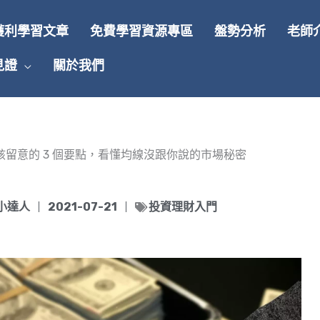
獲利學習文章
免費學習資源專區
盤勢分析
老師
見證
關於我們
標該留意的 3 個要點，看懂均線沒跟你說的市場秘密
小達人
2021-07-21
投資理財入門