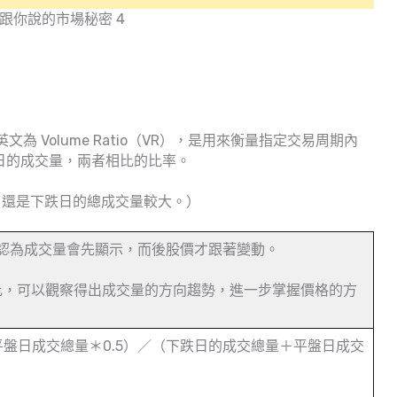
沒跟你說的市場秘密 4
為 Volume Ratio（VR），是用來衡量指定交易周期內
跌日的成交量，兩者相比的比率。
、還是下跌日的總成交量較大。）
，認為成交量會先顯示，而後股價才跟著變動。
比，可以觀察得出成交量的方向趨勢，進一步掌握價格的方
平盤日成交總量＊0.5）／（下跌日的成交總量＋平盤日成交