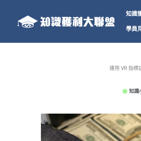
跳
至
知識
主
要
學員
內
容
運用 VR 指
知識