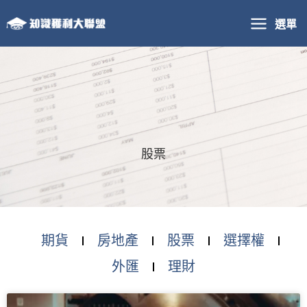
跳
選單
至
主
要
內
容
股票
期貨
房地產
股票
選擇權
外匯
理財
頁
頁
頁
頁