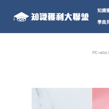
跳
至
知識
主
要
學員
內
容
PC ra