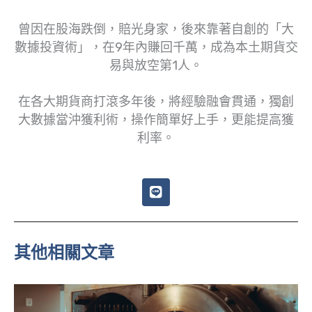
曾因在股海跌倒，賠光身家，後來靠著自創的「大
數據投資術」，在9年內賺回千萬，成為本土期貨交
易與放空第1人。
在各大期貨商打滾多年後，將經驗融會貫通，獨創
大數據當沖獲利術，操作簡單好上手，更能提高獲
利率。
L
i
n
e
其他相關文章