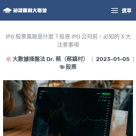
跳
選單
至
主
要
內
IPO 股票風險是什麼？投資 IPO 公司前，必知的 3 大
容
注意事項
大數據操盤法 Dr. 蔡（蔡鎮村）
2023-01-05
股票