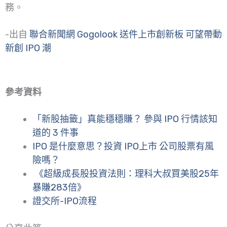
務。
-出自
聯合新聞網 Gogolook 送件上市創新板 可望帶動
新創 IPO 潮
參考資料
「新股抽籤」真能穩穩賺？ 參與 IPO 行情該知
道的 3 件事
IPO 是什麼意思？投資 IPO上市 公司股票有風
險嗎？
《超級成長股投資法則：理科大叔買美股25年
暴賺283倍》
證交所-IPO流程