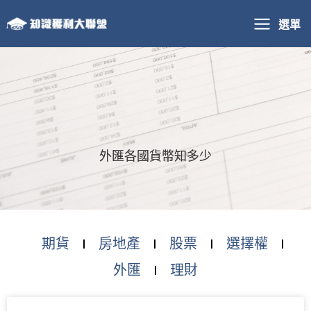
跳
選單
至
主
要
內
容
外匯各國貨幣知多少
期貨
房地產
股票
選擇權
外匯
理財