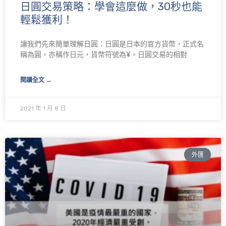
日圓交易策略：學會這麼做，30秒也能
輕鬆獲利！
讓我們先來簡單理解日圓：日圓是日本的官方貨幣，正式名
稱為圓，亦稱作日元，貨幣符號為¥。日圓交易的相對
閱讀全文 →
2021 年 1 月 8 日
外匯