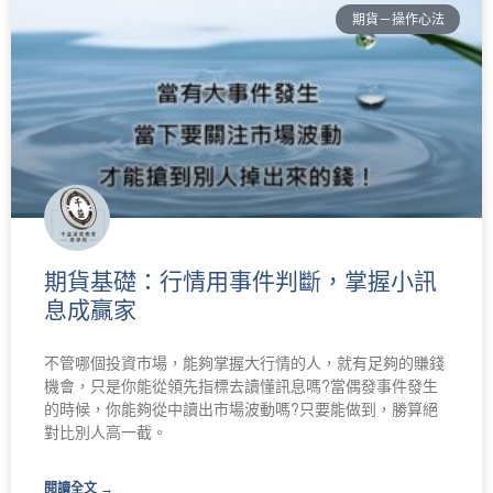
期貨－操作心法
期貨基礎：行情用事件判斷，掌握小訊
息成贏家
不管哪個投資市場，能夠掌握大行情的人，就有足夠的賺錢
機會，只是你能從領先指標去讀懂訊息嗎?當偶發事件發生
的時候，你能夠從中讀出市場波動嗎?只要能做到，勝算絕
對比別人高一截。
閱讀全文 →