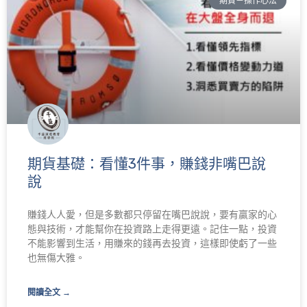
期貨－操作心法
期貨基礎：看懂3件事，賺錢非嘴巴說
說
賺錢人人愛，但是多數都只停留在嘴巴說說，要有贏家的心
態與技術，才能幫你在投資路上走得更遠。記住一點，投資
不能影響到生活，用賺來的錢再去投資，這樣即使虧了一些
也無傷大雅。
閱讀全文 →