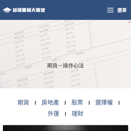
跳
選單
至
主
要
內
容
期貨－操作心法
期貨
房地產
股票
選擇權
外匯
理財
頁
頁