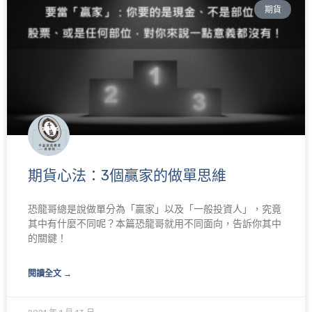
期貨
面
面
期貨心法：3個贏家的做單思維
恐龍哥總是說做單分為「贏家」以及「一般投資人」，究竟
其中有什麼不同呢？本篇恐龍哥就用不同面向，告訴你其中
的關鍵！
閱讀全文 →