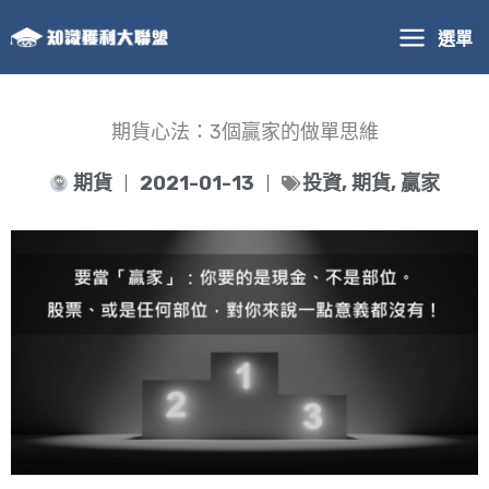
跳
選單
至
主
要
內
期貨心法：3個贏家的做單思維
容
期貨
2021-01-13
投資
,
期貨
,
贏家