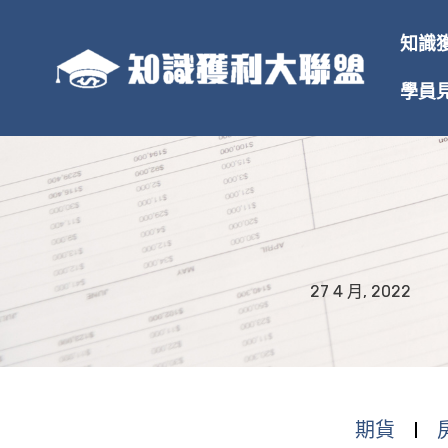
跳
至
知識
主
要
學員
內
容
27 4 月, 2022
期貨