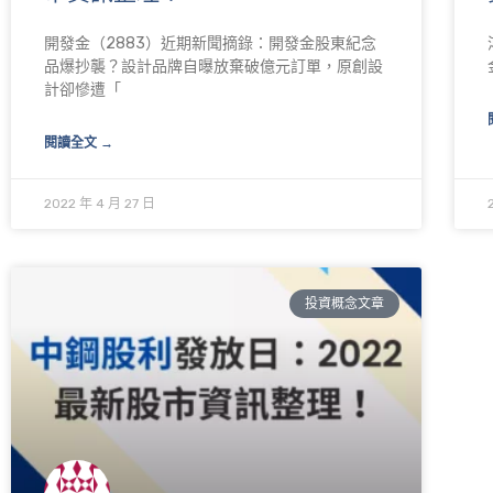
開發金（2883）近期新聞摘錄：開發金股東紀念
品爆抄襲？設計品牌自曝放棄破億元訂單，原創設
計卻慘遭「
閱讀全文 →
2022 年 4 月 27 日
投資概念文章