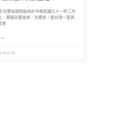
紹 兆豐金融控股係於中華民國九十一年二月
立，簡稱兆豐金控、兆豐金，是台灣一家具
背景
 →
4 月 27 日