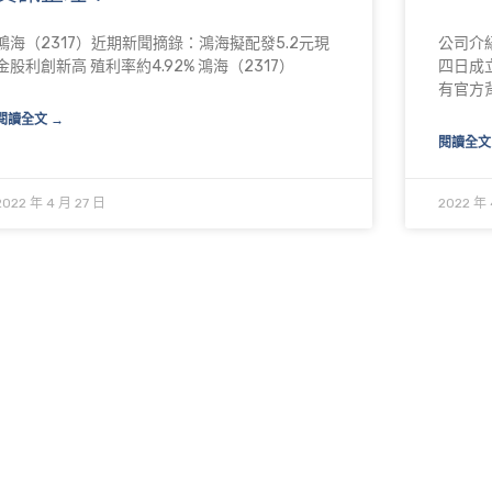
鴻海（2317）近期新聞摘錄：鴻海擬配發5.2元現
公司介
金股利創新高 殖利率約4.92% 鴻海（2317）
四日成
有官方
閱讀全文 →
閱讀全文
2022 年 4 月 27 日
2022 年 