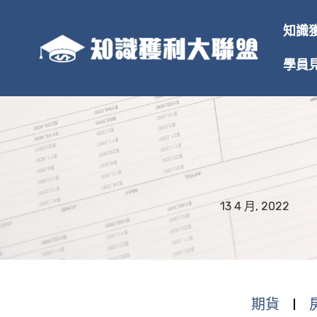
跳
至
知識
主
要
學員
內
容
13 4 月, 2022
期貨