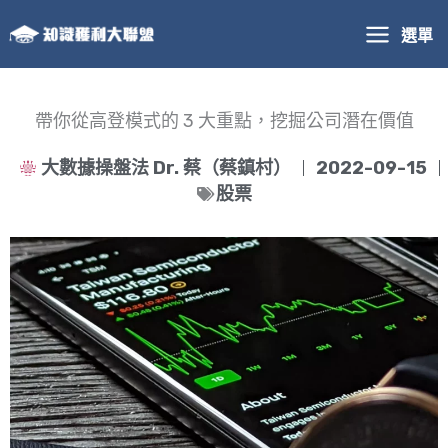
跳
選單
至
主
要
內
帶你從高登模式的 3 大重點，挖掘公司潛在價值
容
大數據操盤法 Dr. 蔡（蔡鎮村）
2022-09-15
股票