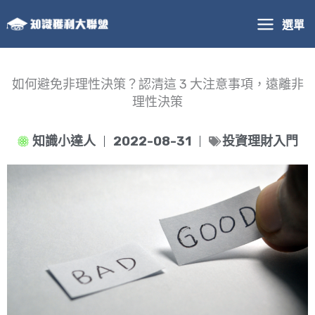
跳
選單
至
主
要
內
如何避免非理性決策？認清這 3 大注意事項，遠離非
容
理性決策
知識小達人
2022-08-31
投資理財入門