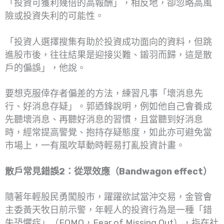
「投資可獲利幾倍的高報酬」，相反地，卻忽略高風
險或投資失利的可能性。
「投資人選擇搜集有助於投資成功面向的資料，但跳
進股市後，往往結果是迎接災難、鎩羽而歸，這是散
戶的偏誤」，他說。
要想克服倖存者偏差的方法，練習凡事「壞消息先
行、好消息存疑」。郭迺鋒說明，例如他自己會養成
先聽壞消息、再聽好消息的習慣，且當聽到好消息
時，經常提高警覺、抱持存疑態度，如此亦可避免當
市場上，一有風吹草動時輕易打亂投資計畫。
散戶常見錯誤2：從眾效應（Bandwagon effect）
隨著年輕股民勇闖股市，躍躍欲試當沖交易，金管會
主委黃天牧日前示警，年輕人的投資行為是一種「錯
失恐懼症」（FOMO，Fear of Missing Out），指在社