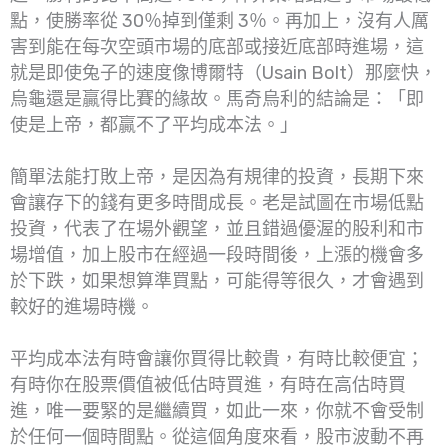
點，使勝率從 30％掉到僅剩 3％。再加上，沒有人厲
害到能在每次空頭市場的底部或接近底部時進場，這
就是即使兔子的速度像博爾特（Usain Bolt）那麼快，
烏龜還是贏得比賽的緣故。馬奇烏利的結論是：「即
使是上帝，都贏不了平均成本法。」
簡單法能打敗上帝，是因為有規律的投資，長期下來
會讓存下的錢有更多時間成長。老是試圖在市場低點
投資，代表了在場外觀望，並且錯過優渥的股利和市
場增值，加上股市在經過一段時間後，上漲的機會多
於下跌，如果想算準買點，可能得等很久，才會遇到
較好的進場時機。
平均成本法有時會讓你買得比較貴，有時比較便宜；
有時你在股票價值被低估時買進，有時在高估時買
進，唯一要緊的是繼續買，如此一來，你就不會受制
於任何一個時間點。從這個角度來看，股市波動不再