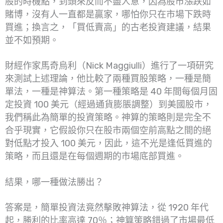
股的時機點，到頭來反而不盡人意，因為股市漲跌如
賭博，沒有人一直都是贏家，哪怕你只在市場下跌時
買進；換言之，「買低賣高」的古老投資建議，結果
並不如預期。
財經作家馬奇烏利（Nick Maggiulli）進行了一項研究
來測試上述理論，他比較了兩種買股策略，一種是簡
單法，一種是神算法。第一種策略是 40 年間每個月固
定投資 100 美元（經過通貨膨脹調整）到美國股市，
我們稱此為簡單的投資策略。神算的策略則是完全不
合乎現實，它假設你只在股市兩個空前高點之間的絕
對低點才投入 100 美元，因此，這不光是逢低買進的
策略，而且還是在每個週期的市場底部買進。
結果，哪一種做法勝出？
答案是，簡單投資法竟然擊敗神算法，從 1920 年代
起，勝利的比率高達 70％；神算策略錯過了市場最低