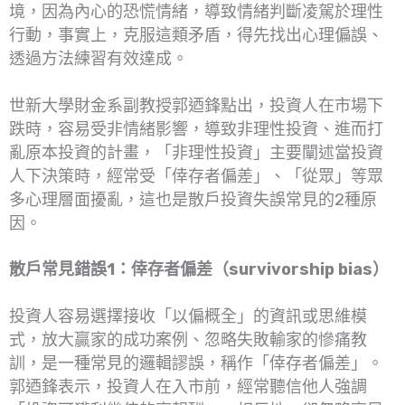
境，因為內心的恐慌情緒，導致情緒判斷凌駕於理性
行動，事實上，克服這類矛盾，得先找出心理偏誤、
透過方法練習有效達成。
世新大學財金系副教授郭迺鋒點出，投資人在市場下
跌時，容易受非情緒影響，導致非理性投資、進而打
亂原本投資的計畫，「非理性投資」主要闡述當投資
人下決策時，經常受「倖存者偏差」、「從眾」等眾
多心理層面擾亂，這也是散戶投資失誤常見的2種原
因。
散戶常見錯誤1：倖存者偏差（survivorship bias）
投資人容易選擇接收「以偏概全」的資訊或思維模
式，放大贏家的成功案例、忽略失敗輸家的慘痛教
訓，是一種常見的邏輯謬誤，稱作「倖存者偏差」。
郭迺鋒表示，投資人在入市前，經常聽信他人強調