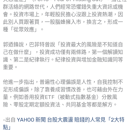
群活絡的網路世代，人們經常恐懼錯失重大資訊或機
會。投資市場上，年輕股民擔心沒跟上投資熱潮，因
此別人買跟著買，一股腦蜂擁入市，換言之，形成一
種「從眾效應」。
郭迺鋒說，巴菲特曾說「投資最大的風險是不知道自
己在做什麼」，投資成功僅有兩條路，第一個解讀知
識、第二是紀律執行。紀律投資與增加金融知識同等
重要。
他進一步指出，普遍性心理偏誤是人性，自我控制不
足形成偏誤，除了靠養成習慣改善，也可藉由外在力
量，例如善用投資ETF（被動式指數基金）分散風
險、零股定期定額投資法、共同基金等都是解方。
-出自
YAHOO 新聞 台股大震盪 賠錢的人常見「2大特
點」