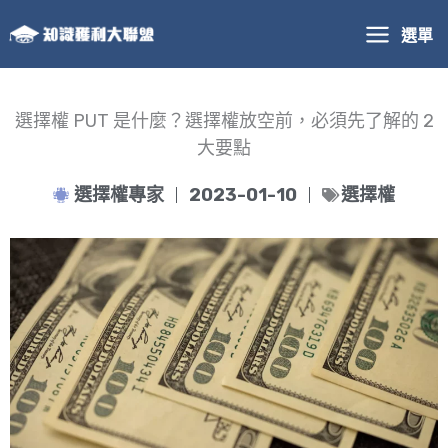
跳
選單
至
主
要
內
選擇權 PUT 是什麼？選擇權放空前，必須先了解的 2
容
大要點
選擇權專家
2023-01-10
選擇權