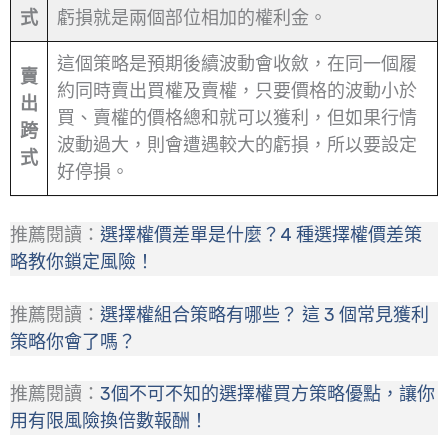
式
虧損就是兩個部位相加的權利金。
這個策略是預期後續波動會收斂，在同一個履
賣
約同時賣出買權及賣權，只要價格的波動小於
出
買、賣權的價格總和就可以獲利，但如果行情
跨
波動過大，則會遭遇較大的虧損，所以要設定
式
好停損。
推薦閱讀：
選擇權價差單是什麼？4 種選擇權價差策
略教你鎖定風險！
推薦閱讀：
選擇權組合策略有哪些？ 這 3 個常見獲利
策略你會了嗎？
推薦閱讀：
3個不可不知的選擇權買方策略優點，讓你
用有限風險換倍數報酬！