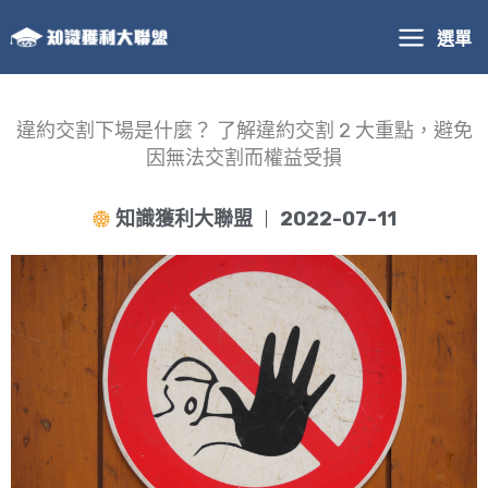
跳
選單
至
主
要
內
違約交割下場是什麼？ 了解違約交割 2 大重點，避免
容
因無法交割而權益受損
知識獲利大聯盟
2022-07-11