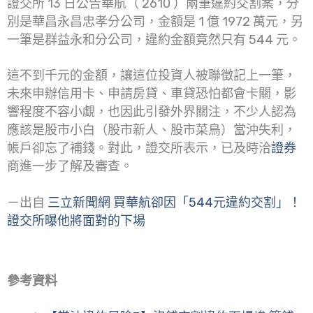
證交所 13 日公告華航（ 2610 ）兩筆違約交割案，分
別是華昌永昌忠孝分公司，金額是 1 億 1972 萬元，另
一筆是群益永和分公司，違約金額竟然只有 544 元。
這不到千元的金額，讓這位投資人被聯徵記上一筆，
未來申辦信用卡、申請房貸、車貸恐怕都會卡關，影
響程度不容小覷，也因此引發外界關注，不少人認為
應該是股市小白（股市新人、股市菜鳥）當沖失利，
帳戶卻忘了補錢。對此，證交所表示，已及時洽
證券
商進一步了解及審查。
－出自
三立新聞網 買華航卻因「544元違約交割」！
證交所曝他將面對的下場
參考資料