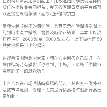
在如何判斷設定停損點上，比較進階的辦法就是你的
部位進場後會有個損益：今天各家期貨商的平台都可
以直接在五檔報價下面設定部位的損益。
當發生越賠越多的情況時，其實表示在時間與空間上
的判斷尚產生錯誤，需要及時修正過來。基本上以現
在市場在 12800 點至 13000 點左右，上下振幅有 50
點就已經是不小的幅度。
這裡有個問題想問大家，請在心中回答自己就好：在
操作進場時有體會「你逮到了市場」、還是「你被市
場逮到了」的感覺嗎？
十之八九在市場激情時進場的朋友，其實無一例外都
是被市場逮到、修理，尤其是行情高檔時追高行為更
是如此。