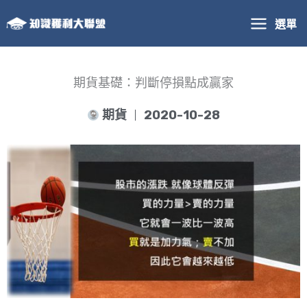
跳
選單
至
主
要
內
期貨基礎：判斷停損點成贏家
容
期貨
2020-10-28