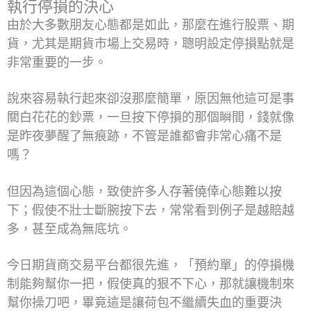
執行停損的決心
由於大多數朋友心態都是如此，那麼在進行股票、期
貨，尤其是期貨市場上交易時，聰明設定停損點就是
非常重要的一步。
說來容易執行起來卻沒那麼簡單，原因無他這可是事
關白花花的鈔票，一旦按下停損的那個瞬間，錢就像
是昨夜夢醒了無痕跡，不管是誰都會非常心痛不是
嗎？
但因為這個心態，致使許多人存著僥倖心態難以按
下；假使不壯士斷腕按下去，常常看到例子是越賠越
多，甚至成為無底坑。
今日期貨商交易平台都很先進，「預約單」的停損機
制能夠幫你一把，假使真的狠不下心，那就讓機制來
幫你操刀吧，畢竟這是讓荷包不繼續失血的重要決