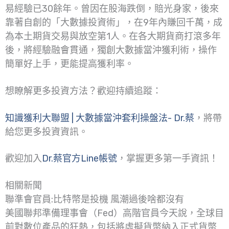
易經驗已30餘年。曾因在股海跌倒，賠光身家，後來
靠著自創的「大數據投資術」，在9年內賺回千萬，成
為本土期貨交易與放空第1人。在各大期貨商打滾多年
後，將經驗融會貫通，獨創大數據當沖獲利術，操作
簡單好上手，更能提高獲利率。
想瞭解更多投資方法？歡迎持續追蹤：
知識獲利大聯盟 | 大數據當沖套利操盤法- Dr.蔡
，將帶
給您更多投資資訊。
歡迎加入
Dr.蔡官方Line帳號
，掌握更多第一手資訊！
相關新聞
聯準會官員:比特幣是投機 風潮過後啥都沒有
美國聯邦準備理事會（Fed）高階官員今天說，全球目
前對數位產品的狂熱，包括將虛擬貨幣納入正式貨幣