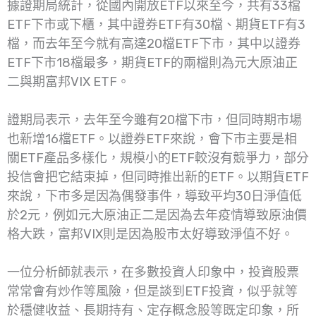
據證期局統計，從國內開放ETF以來至今，共有33檔
ETF下市或下櫃，其中證券ETF有30檔、期貨ETF有3
檔，而去年至今就有高達20檔ETF下市，其中以證券
ETF下市18檔最多，期貨ETF的兩檔則為元大原油正
二與期富邦VIX ETF。
證期局表示，去年至今雖有20檔下市，但同時期市場
也新增16檔ETF。以證券ETF來說，會下市主要是相
關ETF產品多樣化，規模小的ETF較沒有競爭力，部分
投信會把它結束掉，但同時推出新的ETF。以期貨ETF
來說，下市多是因為偶發事件，導致平均30日淨值低
於2元，例如元大原油正二是因為去年疫情導致原油價
格大跌，富邦VIX則是因為股市太好導致淨值不好。
一位分析師就表示，在多數投資人印象中，投資股票
常常會有炒作等風險，但是談到ETF投資，似乎就等
於穩健收益、長期持有、定存概念股等既定印象，所