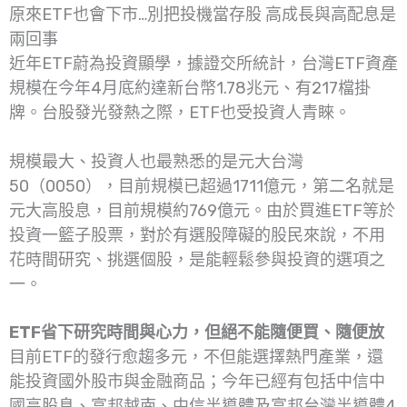
原來ETF也會下市…別把投機當存股 高成長與高配息是
兩回事
近年ETF蔚為投資顯學，據證交所統計，台灣ETF資產
規模在今年4月底約達新台幣1.78兆元、有217檔掛
牌。台股發光發熱之際，ETF也受投資人青睞。
規模最大、投資人也最熟悉的是元大台灣
50（0050），目前規模已超過1711億元，第二名就是
元大高股息，目前規模約769億元。由於買進ETF等於
投資一籃子股票，對於有選股障礙的股民來說，不用
花時間研究、挑選個股，是能輕鬆參與投資的選項之
一。
ETF省下研究時間與心力，但絕不能隨便買、隨便放
目前ETF的發行愈趨多元，不但能選擇熱門產業，還
能投資國外股市與金融商品；今年已經有包括中信中
國高股息、富邦越南、中信半導體及富邦台灣半導體4