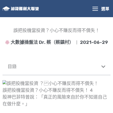
跳
選單
至
主
要
內
誤把投機當投資？小心不賺反而得不償失！
容
大數據操盤法 Dr. 蔡（蔡鎮村）
2021-06-29
目錄
誤把投機當投資？小心不賺反而得不償失！ 4
股神巴菲特曾說：「真正的風險來自於你不知道自己
在做什麼。」