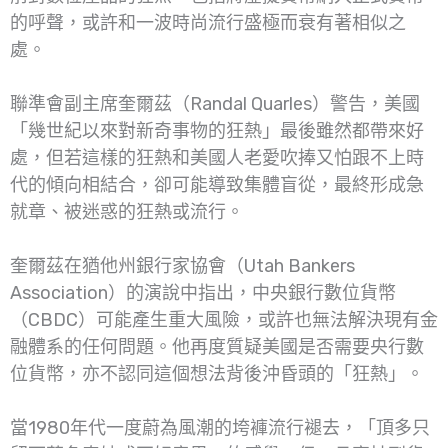
的呼聲，或許和一波時尚流行盛極而衰有著相似之
處。
聯準會副主席奎爾茲（Randal Quarles）警告，美國
「幾世紀以來對新奇事物的狂熱」最後雖然都帶來好
處，但若這樣的狂熱和美國人老愛吹捧又怕跟不上時
代的傾向相結合，卻可能導致集體盲從，最終形成急
就章、被迷惑的狂熱或流行。
奎爾茲在猶他州銀行家協會（Utah Bankers
Association）的演說中指出，中央銀行數位貨幣
（CBDC）可能產生重大風險，或許也無法解決現有金
融體系的任何問題。他再度質疑美國是否需要央行數
位貨幣，亦不認同這個想法背後沖昏頭的「狂熱」。
當1980年代一度蔚為風潮的垮褲流行褪去，「頂多只