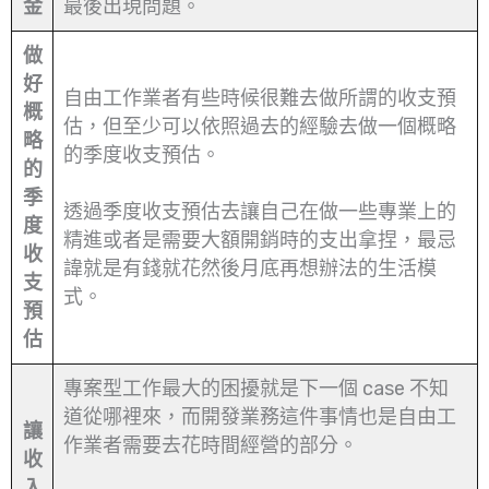
金
最後出現問題。
做
好
自由工作業者有些時候很難去做所謂的收支預
概
估，但至少可以依照過去的經驗去做一個概略
略
的季度收支預估。
的
季
透過季度收支預估去讓自己在做一些專業上的
度
精進或者是需要大額開銷時的支出拿捏，最忌
收
諱就是有錢就花然後月底再想辦法的生活模
支
式。
預
估
專案型工作最大的困擾就是下一個 case 不知
道從哪裡來，而開發業務這件事情也是自由工
讓
作業者需要去花時間經營的部分。
收
入