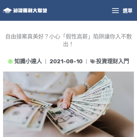
跳
選單
至
主
要
內
自由接案真美好？小心「假性高薪」陷阱讓你入不敷
容
出！
知識小達人
2021-08-10
投資理財入門