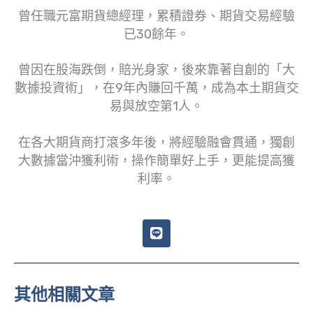
曾任職元富期貨總經理，累積證券、期貨交易經驗
已30餘年。
曾因在股海跌倒，賠光身家，後來靠著自創的「大
數據投資術」，在9年內賺回千萬，成為本土期貨交
易與放空第1人。
在各大期貨商打滾多年後，將經驗融會貫通，獨創
大數據當沖獲利術，操作簡單好上手，更能提高獲
利率。
L
i
n
e
其他相關文章