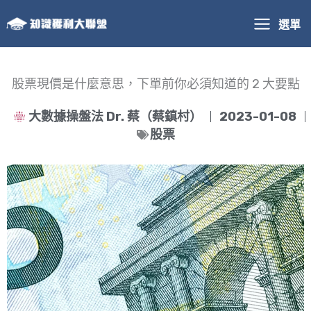
跳
選單
至
主
要
內
股票現價是什麼意思，下單前你必須知道的 2 大要點
容
大數據操盤法 Dr. 蔡（蔡鎮村）
2023-01-08
股票