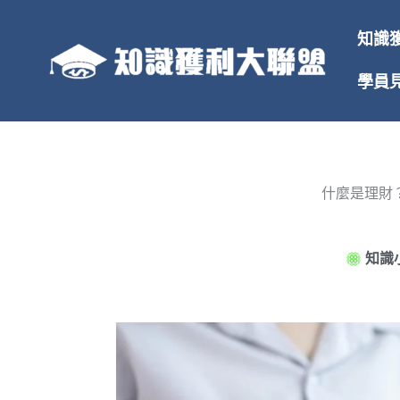
跳
至
知識
主
要
學員
內
容
什麼是理財
知識