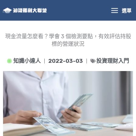
跳
選單
至
主
要
內
現金流量怎麼看？學會 3 個檢測要點，有效評估持股
容
標的營運狀況
知識小達人
2022-03-03
投資理財入門