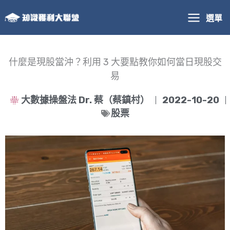
跳
選單
至
主
要
內
什麼是現股當沖？利用 3 大要點教你如何當日現股交
容
易
大數據操盤法 Dr. 蔡（蔡鎮村）
2022-10-20
股票