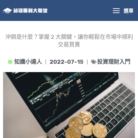
跳
選單
至
主
要
內
沖銷是什麼？掌握 2 大關鍵，讓你輕鬆在市場中順利
容
交易買賣
知識小達人
2022-07-15
投資理財入門