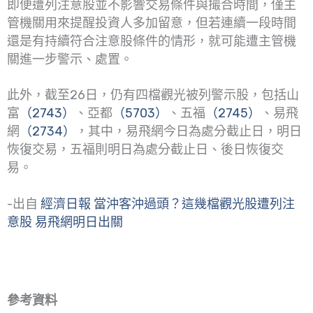
即便遭列注意股並不影響交易條件與撮合時間，僅主
管機關用來提醒投資人多加留意，但若連續一段時間
還是有持續符合注意股條件的情形，就可能遭主管機
關進一步警示、處置。
此外，截至26日，仍有四檔觀光被列警示股，包括山
富
（2743）
、亞都
（5703）
、五福
（2745）
、易飛
網
（2734）
，其中，易飛網今日為處分截止日，明日
恢復交易，五福則明日為處分截止日、後日恢復交
易。
-出自
經濟日報 當沖客沖過頭？這幾檔觀光股遭列注
意股 易飛網明日出關
參考資料