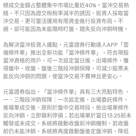
總成交金額占整體集中市場比重近40%。當沖交易熱
絡，不只因為證交稅稅率減半的誘因，投資人採取當
沖交易，更可靈活運用有限資金進行投資布局。不
過，卻可能因為未能隨時盯盤，錯失反向沖銷時機。
為解決當沖投資人痛點，元富證券行動達人APP「雲
端條件單」推出全新功能「當沖條件單」，符合現股
當沖資格的用戶，可一次設定當日進、出場條件，獲
得盤中、收盤、盤後三階段沖銷保障，可減少股票未
能反向沖銷的問題，使當沖交易不費神且更安心。
元富證券指出，「當沖條件單」具有三大亮點特色 ，
一、三階段沖銷保障：一次設定進、出場委託條件，
進場單成交後，原則於盤中交易時段，依出場單條件
反向沖銷，立即鎖利停損；若出場單於當日13:25前未
觸發或未成交，系統將啟動收盤前沖銷機制，若收盤
前仍未能沖銷，系統將再度啟動盤後定盤沖銷，降低