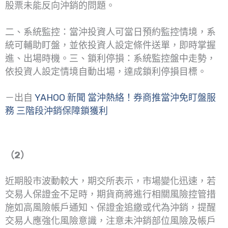
股票未能反向沖銷的問題。
二、系統監控：當沖投資人可當日預約監控情境，系
統可輔助盯盤，並依投資人設定條件送單，即時掌握
進、出場時機。三、鎖利停損：系統監控盤中走勢，
依投資人設定情境自動出場，達成鎖利停損目標。
－出自
YAHOO 新聞 當沖熱絡！券商推當沖免盯盤服
務 三階段沖銷保障鎖獲利
（2）
近期股市波動較大，期交所表示，市場變化迅速，若
交易人保證金不足時，期貨商將進行相關風險控管措
施如高風險帳戶通知、保證金追繳或代為沖銷，提醒
交易人應強化風險意識，注意未沖銷部位風險及帳戶