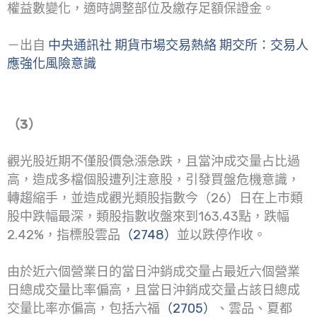
權益數變化，適時調整部位及繳存足額保證金。
－出自
中央通訊社 期貨市場交易熱絡 期交所：交易人
應強化風險意識
（3）
觀光股近期不僅股價急漲急跌，且當沖成交量占比過
高，造成多檔個股遭列注意股，引發買盤危機意識，
轉趨縮手，並造成觀光類股指數今（26）日在上市類
股中跌幅最深，類股指數收盤來到163.43點，跌幅
2.42%，指標股雲品
（2748）
並以跌停作收。
由於近六個營業日的當日沖銷成交量占最近六個營業
日總成交量比率偏高，且當日沖銷成交量占該日總成
交量比率亦偏高，包括六福
（2705）
、雲品、夏都