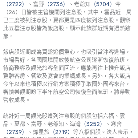
（2722）
、富野
（2736）
、老爺知
（5704）
今
（26）日皆被主管機關列注意股，其中，雲品近一周
已三度被列注意股，夏都更是四度被列注意股。觀察
此五檔注意股皆為飯店股，顯示此族群近期有過熱跡
象。
飯店股近期成為買盤追價重心，也吸引當沖客進場，
市場看好，各國國境開放後航空公司逐漸恢復航班，
待商務客及觀光旅客全面回流，應能再往上推升飯店
整體客房、餐飲及宴會的業績成長。另外，各大飯店
今年以來也積極以行銷方案積極爭取國外團客來台，
審慎樂觀期盼下半年航空公司恢復全面航班，將帶動
營收成長。
統計近一周觀光股遭列注意股的個股包括六福、雲
品、夏都、富野、老爺知、海灣
（3252）
、寒舍
（2739）
、燦星旅
（2719）
等八檔個股。法人表示，