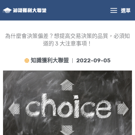
跳
選單
至
主
要
內
為什麼會決策偏差？想提高交易決策的品質，必須知
容
道的 3 大注意事項！
知識獲利大聯盟
2022-09-05