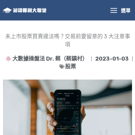
跳
選單
至
主
要
內
未上市股票買賣違法嗎？交易前要留意的 3 大注意事
容
項
大數據操盤法 Dr. 蔡（蔡鎮村）
2023-01-03
股票