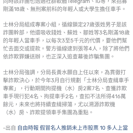
同時該詐團也透過社群軟體Telegram、IG等，來招募
剛滿18歲、無刑案前科的年輕人或大學生擔任車手。
士林分局組成專案小組，循線鎖定27歲張姓男子是該
詐團幹部，他還吸收錢姓、蘇姓、鄒姓等3名剛滿18歲
的年輕人當車手，以每次3至5千元的代價，要他們幫
忙去面交或提款。警方循線逮到張等4人，除了將他們
依詐欺罪嫌送辦，也正深入追查幕後詐騙集團。
士林分局強調，分局長黃水願自上任以來，為貫徹打
擊詐欺決心，於今年3月自行規劃「士林分局查緝車手
專案」，行動期間拘提機（水）房2案7名、查獲詐欺
車手現行犯4名、拘提車手2名，查扣不法所得416萬
餘元，未來也將持續查緝掃蕩，尤以溯源詐欺機
（水）房、詐欺提領車手集團為重點。
-出自
自由時報 假冒名人推銷未上市股票 10 多人上當