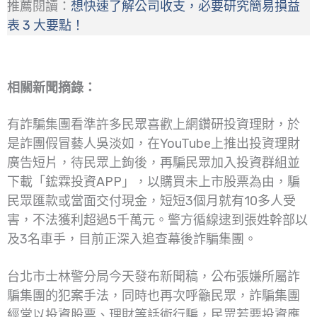
推薦閱讀：
想快速了解公司收支，必要研究簡易損益
表 3 大要點！
相關新聞摘錄：
有詐騙集團看準許多民眾喜歡上網鑽研投資理財，於
是詐團假冒藝人吳淡如，在YouTube上推出投資理財
廣告短片，待民眾上鉤後，再騙民眾加入投資群組並
下載「鋐霖投資APP」，以購買未上市股票為由，騙
民眾匯款或當面交付現金，短短3個月就有10多人受
害，不法獲利超過5千萬元。警方循線逮到張姓幹部以
及3名車手，目前正深入追查幕後詐騙集團。
台北市士林警分局今天發布新聞稿，公布張嫌所屬詐
騙集團的犯案手法，同時也再次呼籲民眾，詐騙集團
經常以投資股票、理財等話術行騙，民眾若要投資應