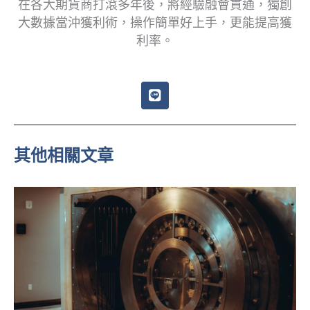
在各大期貨商打滾多年後，將經驗融會貫通，獨創
大數據當沖獲利術，操作簡單好上手，更能提高獲
利率。
L
i
n
e
其他相關文章