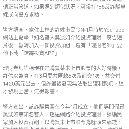
循正當管道，如果遇到類似狀況，可撥打165反詐騙專
線或向警方求助。
警方調查，家住士林的許姓市民今年1月時於YouTube
網站上點擊「知名藝人吳淡如介紹投資理財」廣告短
片後，輾轉加入一個投資群組，還有「理財老師」要
他下載「鋐霖投資APP」。
理財老師謊稱現在是購買某未上市股票的大好時機，
許信以為真，在3月間共匯款6次及面交1次，共交付
1420萬元出去，但許最後發現無法取出獲利款項，這
才發現上當，氣得報警。
警方查出，該詐騙集團在今年1月成立，他們專門假冒
吳淡如等知名藝人，透過網路介紹投資理財，誘騙民
眾加入投資群組，以購買未上市股票為噱頭來騙錢。