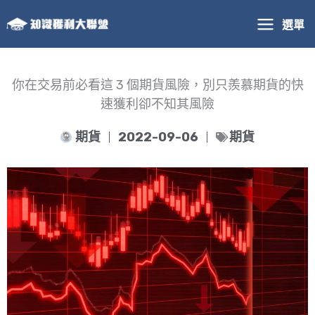
跳
選單
至
主
要
內
你在交易前必看這 3 個期貨風險，別只羨慕期貨的快
容
速獲利卻不知其風險
期貨
2022-09-06
期貨