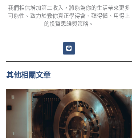
我們相信增加第二收入，將能為你的生活帶來更多
可能性。致力於教你真正學得會、聽得懂、用得上
的投資思維與策略。
L
i
n
e
其他相關文章