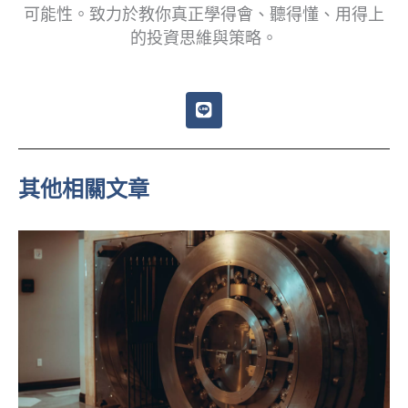
可能性。致力於教你真正學得會、聽得懂、用得上
的投資思維與策略。
L
i
n
e
其他相關文章