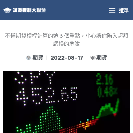
跳
選單
至
主
要
內
不懂期貨槓桿計算的這 3 個重點，小心讓你陷入超額
容
虧損的危險
期貨
2022-08-17
期貨